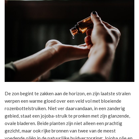
De zon begint te zakken aan de horizon, en zijn laatste stralen
werpen een warme gloed over een veld vol met bloeiende
rozenbottelstruiken. Niet ver daarvandaan, in een zanderig
gebied, staat een jojoba-struik te pronken met zijn glanzende,
ovale bladeren. Beide planten zijn niet alleen een prachtig
gezicht, maar ook rijke bronnen van twee van de meest
voedende oliën in de natuurlijke huidverzorging: Jojoba olie en