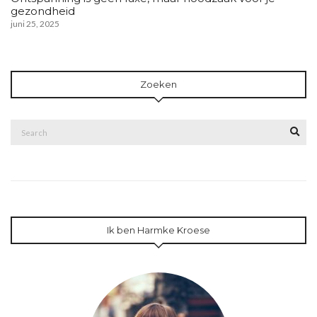
gezondheid
juni 25, 2025
Zoeken
Search
Sea
for:
Ik ben Harmke Kroese