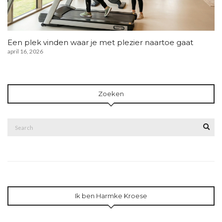
Een plek vinden waar je met plezier naartoe gaat
april 16, 2026
Zoeken
Search
Sea
for:
Ik ben Harmke Kroese