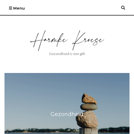
Expa
Menu
sear
form
Gezondheid is een gift
Gezondheid