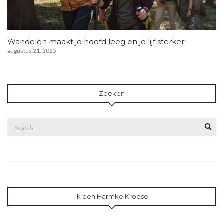
Wandelen maakt je hoofd leeg en je lijf sterker
augustus 21, 2025
Zoeken
Search
Sea
for:
Ik ben Harmke Kroese