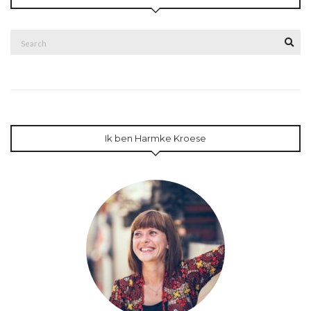
Search
Sea
for:
Ik ben Harmke Kroese